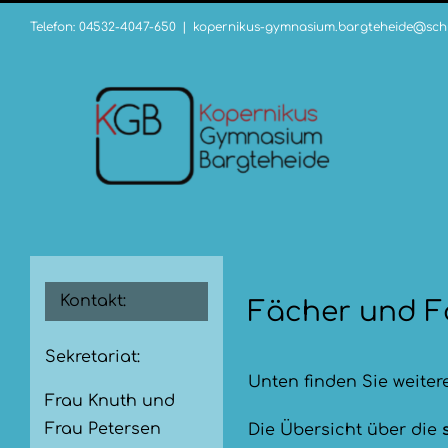
Zum
Telefon: 04532-4047-650
|
kopernikus-gymnasium.bargteheide@schu
Inhalt
springen
Kontakt:
Fächer und F
Sekretariat:
Unten finden Sie weiter
Frau Knuth und
Frau Petersen
Die Übersicht über die