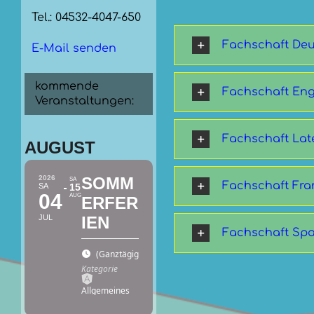
Tel.: 04532-4047-650
Fachschaft De
E-Mail senden
kommende
Fachschaft Eng
Veranstaltungen:
Fachschaft Lat
AUGUST
2026
SOMM
SA
Fachschaft Fra
SA
15
04
AUG
ERFER
JUL
IEN
Fachschaft Sp
(Ganztägig)
(GMT+02:00)
Kategorie
Allgemeines