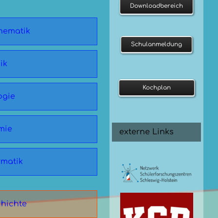
Downloadbereich
hematik
Schulanmeldung
ik
Kochplan
ogie
mie
externe Links
rmatik
hichte