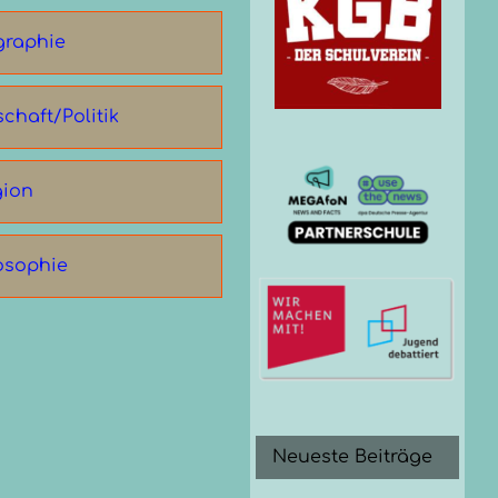
graphie
chaft/Politik
gion
osophie
Neueste Beiträge