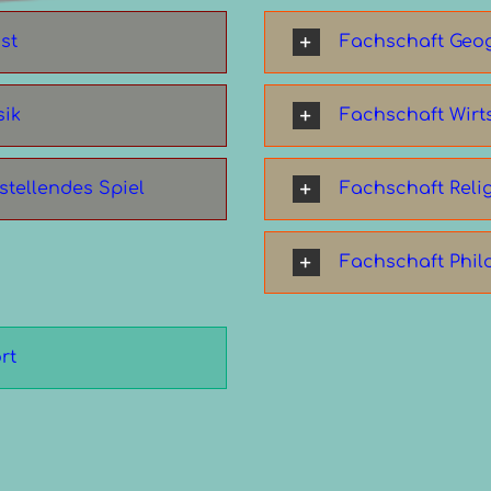
st
Fachschaft Geo
sik
Fachschaft Wirts
stellendes Spiel
Fachschaft Reli
Fachschaft Phil
rt