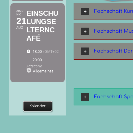
Fachschaft Kun
2026
EINSCHU
FR
21
LUNGSE
AUG
LTERNC
Fachschaft Mu
AFÉ
Fachschaft Dar
18:00
(GMT+02:00)
-
20:00
Kategorie
Allgemeines
Fachschaft Spo
Kalender