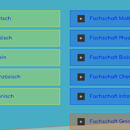
utsch
Fachschaft Mat
lisch
Fachschaft Phys
ein
Fachschaft Biol
nzösisch
Fachschaft Che
anisch
Fachschaft Info
Fachschaft Gesc