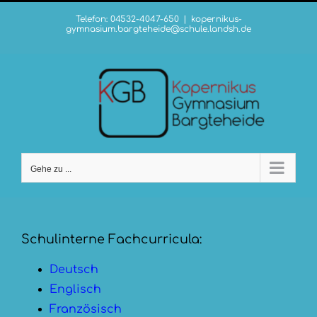
Zum
Telefon: 04532-4047-650
|
kopernikus-
Inhalt
gymnasium.bargteheide@schule.landsh.de
springen
Gehe zu ...
Schulinterne Fachcurricula:
Deutsch
Englisch
Französisch