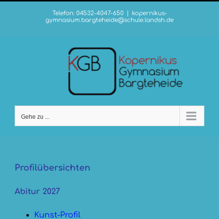
Zum
Telefon: 04532-4047-650
|
kopernikus-
Inhalt
gymnasium.bargteheide@schule.landsh.de
springen
Gehe zu ...
Profilübersichten
Abitur 2027
Kunst-Profil