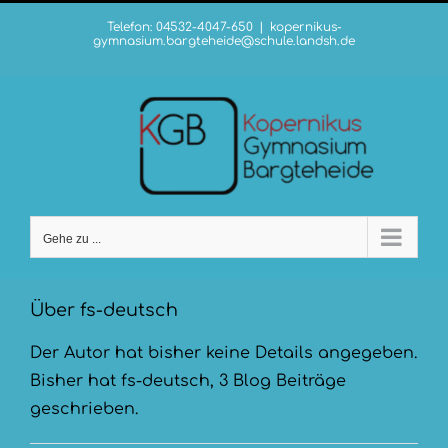
Zum
Telefon: 04532-4047-650
|
kopernikus-
Inhalt
gymnasium.bargteheide@schule.landsh.de
springen
Gehe zu ...
Über
fs-deutsch
Der Autor hat bisher keine Details angegeben.
Bisher hat fs-deutsch, 3 Blog Beiträge
geschrieben.