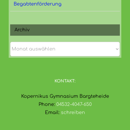
Begabtenförderung
Archiv
Archiv
KONTAKT:
Kopernikus Gymnasium Bargteheide
Phone:
04532-4047-650
Email:
schreiben