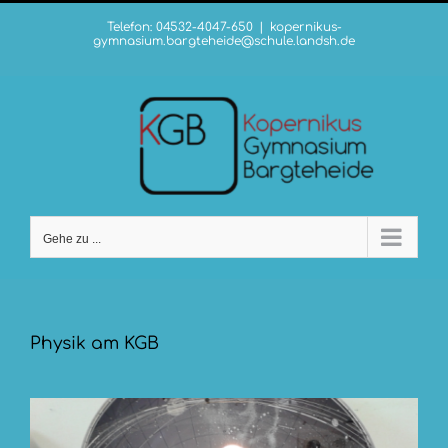
Zum
Telefon: 04532-4047-650
|
kopernikus-
Inhalt
gymnasium.bargteheide@schule.landsh.de
springen
Gehe zu ...
Physik am KGB