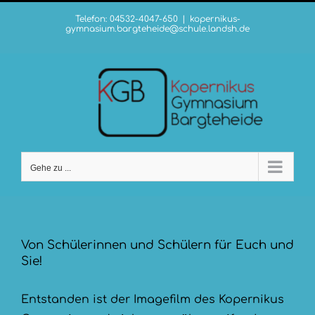
Zum
Telefon: 04532-4047-650
|
kopernikus-
Inhalt
gymnasium.bargteheide@schule.landsh.de
springen
Gehe zu ...
Von Schülerinnen und Schülern für Euch und
Sie!
Entstanden ist der Imagefilm des Kopernikus