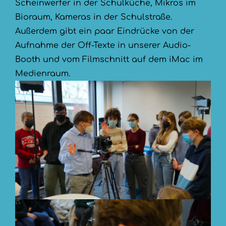
Scheinwerfer in der Schulküche, Mikros im
Bioraum, Kameras in der Schulstraße.
Außerdem gibt ein paar Eindrücke von der
Aufnahme der Off-Texte in unserer Audio-
Booth und vom Filmschnitt auf dem iMac im
Medienraum.