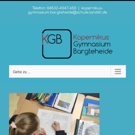
Zum
Telefon: 04532-4047-650
|
kopernikus-
Inhalt
gymnasium.bargteheide@schule.landsh.de
springen
Gehe zu ...