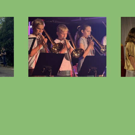
Götter, Mythen
nzert
und Musik in
ser
der Kuhle