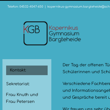
Zum
Telefon: 04532-4047-650
|
kopernikus-gymnasium.bargteheide@schu
Inhalt
springen
Der Tag der offenen Tür
Kontakt:
Schülerinnen und Schül
Verschiedene Fachbere
Sekretariat:
und Informationsangeb
Frau Knuth und
und Gespräche bereit u
Frau Petersen
Wir freuen uns sehr üb