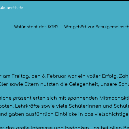
le.landsh.de
Wofür steht das KGB?
Wer gehört zur Schulgemeinsch
 am Freitag, den 6. Februar, war ein voller Erfolg. Zah
er sowie Eltern nutzten die Gelegenheit, unsere Sch
iche präsentierten sich mit spannenden Mitmachakt
oten. Lehrkräfte sowie viele Schülerinnen und Schül
nd gaben ausführlich Einblicke in das vielschichtige
er das große Interesse und bedanken uns bei allen Bet