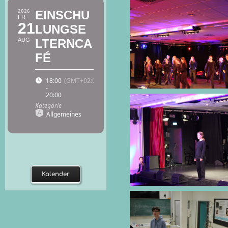
2026
EINSCHU
FR
21
LUNGSE
AUG
LTERNCA
FÉ
18:00
(GMT+02:00)
-
20:00
Kategorie
Allgemeines
Kalender