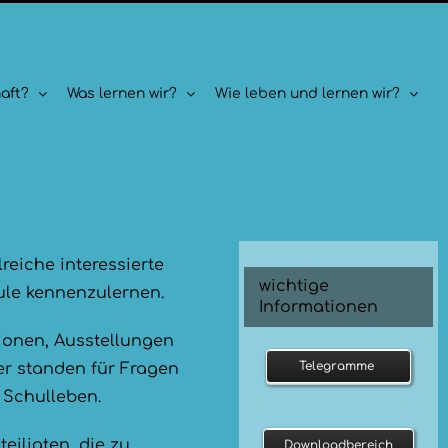
aft?
Was lernen wir?
Wie leben und lernen wir?
lreiche interessierte
wichtige
ule kennenzulernen.
Informationen
ionen, Ausstellungen
Telegramme
er standen für Fragen
 Schulleben.
eiligten, die zu
Downloadbereich