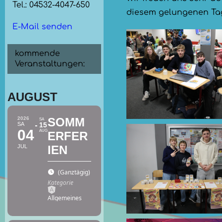
Tel.: 04532-4047-650
diesem gelungenen Ta
E-Mail senden
kommende
Veranstaltungen:
AUGUST
2026
SOMM
SA
SA
15
04
AUG
ERFER
JUL
IEN
(Ganztägig)
(GMT+02:00)
Kategorie
Allgemeines