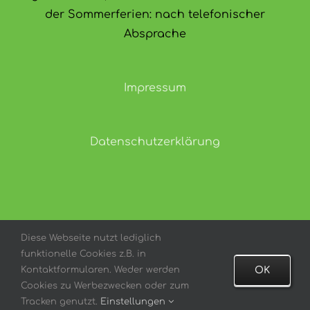
der Sommerferien: nach telefonischer
Absprache
Impressum
Datenschutzerklärung
Diese Webseite nutzt lediglich
Copyright 2021 | All Rights Reserved | Powered by
funktionelle Cookies z.B. in
Kopernikus Gymnasium Bargteheide
Kontaktformularen. Weder werden
OK
Cookies zu Werbezwecken oder zum
Tracken genutzt.
Einstellungen