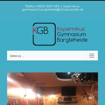
Zum
Telefon: 04532-4047-650
|
kopernikus-
Inhalt
gymnasium.bargteheide@schule.landsh.de
springen
Gehe zu ...