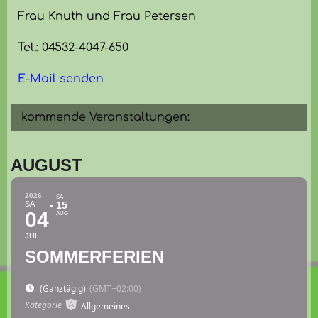
Frau Knuth und Frau Petersen
Tel.: 04532-4047-650
E-Mail senden
kommende Veranstaltungen:
AUGUST
2026
SA
SA
15
04
AUG
JUL
SOMMERFERIEN
(Ganztägig)
(GMT+02:00)
Kategorie
Allgemeines