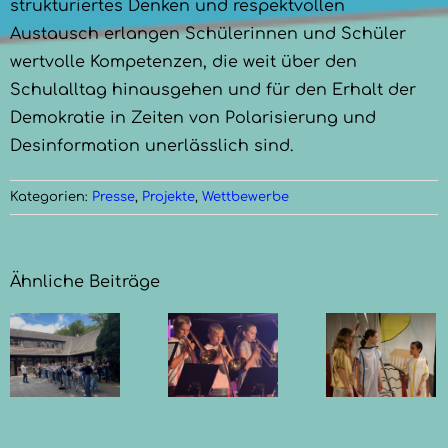
strukturiertes Denken und respektvollen
Austausch erlangen Schülerinnen und Schüler
wertvolle Kompetenzen, die weit über den
Schulalltag hinausgehen und für den Erhalt der
Demokratie in Zeiten von Polarisierung und
Desinformation unerlässlich sind.
Kategorien:
Presse
,
Projekte
,
Wettbewerbe
Ähnliche Beiträge
Götter,
Mythen
Sommerkonzert
rt
und
der
Musik in
Bläser
der