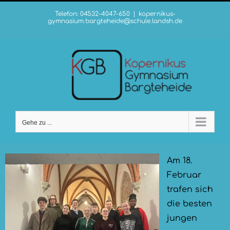
Zum
Telefon: 04532-4047-650
|
kopernikus-
Inhalt
gymnasium.bargteheide@schule.landsh.de
springen
Gehe zu ...
Am 18.
Februar
trafen sich
die besten
jungen