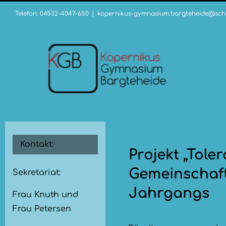
Zum
Telefon: 04532-4047-650
|
kopernikus-gymnasium.bargteheide@schu
Inhalt
springen
Kontakt:
Projekt „Tole
Gemeinschaft“
Sekretariat:
Jahrgangs
Frau Knuth und
Frau Petersen