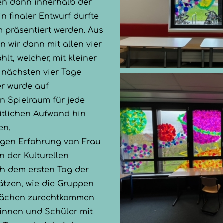
en dann innerhalb der
in finaler Entwurf durfte
 präsentiert werden. Aus
 wir dann mit allen vier
lt, welcher, mit kleiner
 nächsten vier Tage
er wurde auf
n Spielraum für jede
itlichen Aufwand hin
en.
igen Erfahrung von Frau
n der Kulturellen
ch dem ersten Tag der
tzen, wie die Gruppen
Flächen zurechtkommen
rinnen und Schüler mit