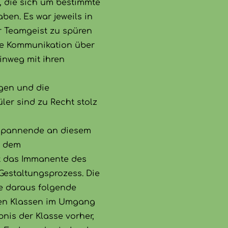
s, die sich um bestimmte
en. Es war jeweils in
r Teamgeist zu spüren
e Kommunikation über
inweg mit ihren
ngen und die
er sind zu Recht stolz
 Spannende an diesem
d dem
t das Immanente des
Gestaltungsprozess. Die
e daraus folgende
gen Klassen im Umgang
nis der Klasse vorher,