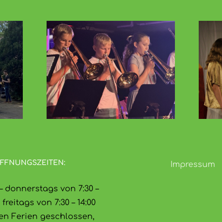
Götter, Mythen
nzert
und Musik in
ser
der Kuhle
FFNUNGSZEITEN:
Impressum
 donnerstags von 7:30 –
 freitags von 7:30 – 14:00
en Ferien geschlossen,