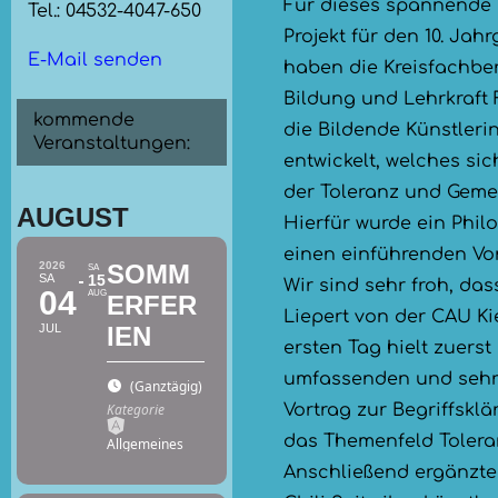
Für dieses spannende 
Tel.: 04532-4047-650
Projekt für den 10. Ja
E-Mail senden
haben die Kreisfachbera
Bildung und Lehrkraft
kommende
die Bildende Künstlerin
Veranstaltungen:
entwickelt, welches si
der Toleranz und Gemei
AUGUST
Hierfür wurde ein Phil
einen einführenden Vo
2026
SOMM
SA
SA
15
Wir sind sehr froh, das
04
AUG
ERFER
Liepert von der CAU K
JUL
IEN
ersten Tag hielt zuerst
umfassenden und sehr 
(Ganztägig)
(GMT+02:00)
Kategorie
Vortrag zur Begriffskl
das Themenfeld Tolera
Allgemeines
Anschließend ergänzte 