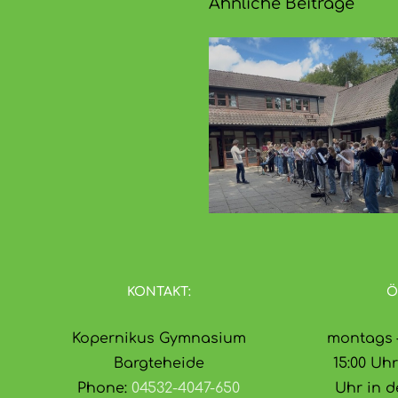
Ähnliche Beiträge
Bläserfahrt
Sommerko
2026
der Blä
KONTAKT:
Ö
Kopernikus Gymnasium
montags –
Bargteheide
15:00 Uhr
Phone:
04532-4047-650
Uhr in d