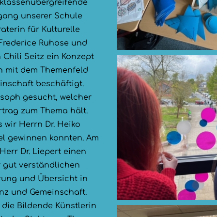
klassenübergreifende
hrgang unserer Schule
terin für Kulturelle
 Frederice Ruhose und
 Chili Seitz ein Konzept
ch mit dem Themenfeld
nschaft beschäftigt.
osoph gesucht, welcher
rtrag zum Thema hält.
s wir Herrn Dr. Heiko
iel gewinnen konnten. Am
 Herr Dr. Liepert einen
gut verständlichen
ärung und Übersicht in
nz und Gemeinschaft.
die Bildende Künstlerin