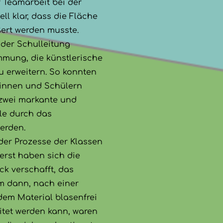
 Teamarbeit bei der
ll klar, dass die Fläche
ert werden musste.
der Schulleitung
immung, die künstlerische
u erweitern. So konnten
rinnen und Schülern
 zwei markante und
le durch das
werden.
der Prozesse der Klassen
erst haben sich die
k verschafft, das
um dann, nach einer
dem Material blasenfrei
itet werden kann, waren