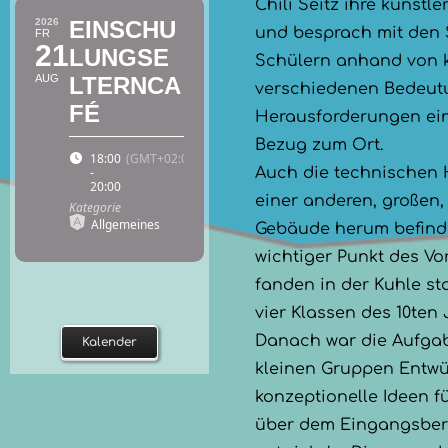
Chili Seitz ihre künst
2026
EINSCHU
und besprach mit den
FR
21
LUNGSE
Schülern anhand von k
AUG
LTERNCA
verschiedenen Bedeu
FÉ
Herausforderungen ein
Bezug zum Ort.
18:00
(GMT+02:00)
-
Auch die technischen 
20:00
einer anderen, großen
Kategorie
Allgemeines
Gebäude herum befindl
wichtiger Punkt des Vo
fanden in der Kuhle sta
vier Klassen des 10ten
Danach war die Aufgabe
Kalender
kleinen Gruppen Entwü
konzeptionelle Ideen fü
über dem Eingangsber