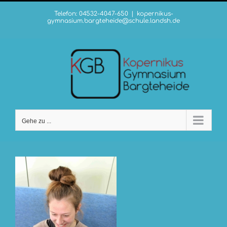
Zum
Telefon: 04532-4047-650
|
kopernikus-
Inhalt
gymnasium.bargteheide@schule.landsh.de
springen
Gehe zu ...