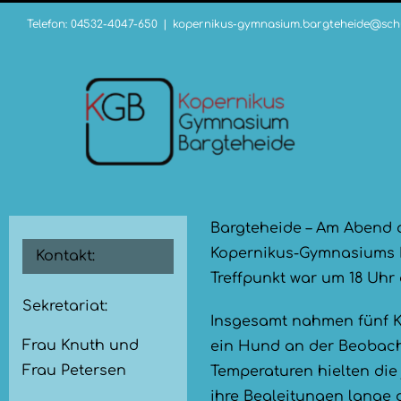
Zum
Telefon: 04532-4047-650
|
kopernikus-gymnasium.bargteheide@schu
Inhalt
springen
Bargteheide – Am Abend d
Kopernikus-Gymnasiums 
Kontakt:
Treffpunkt war um 18 Uhr
Sekretariat:
Insgesamt nahmen fünf K
Frau Knuth und
ein Hund an der Beobacht
Frau Petersen
Temperaturen hielten die
ihre Begleitungen lange 