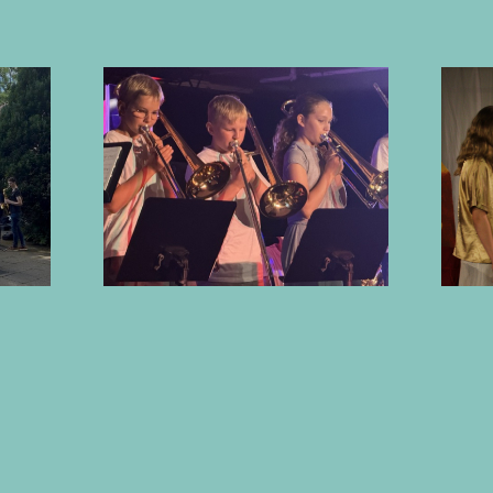
Götter, Mythen
nzert
und Musik in
ser
der Kuhle