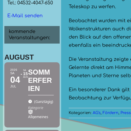
Tel.: 04532-4047-650
Teleskop zu werfen.
E-Mail senden
Beobachtet wurden mit ei
Wolkenstrukturen auch di
kommende
den Blick auf den offene
Veranstaltungen:
ebenfalls ein beeindruc
AUGUST
Die Veranstaltung zeigte
Gelernte direkt am Himme
2026
SOMM
SA
SA
15
Planeten und Sterne selb
04
AUG
ERFER
JUL
IEN
Ein besonderer Dank gilt 
Beobachtung zur Verfügun
(Ganztägig)
(GMT+02:00)
Kategorie
Kategorien:
AG's
,
Fördern
,
Press
Allgemeines