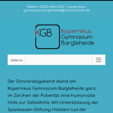
Zum
Telefon: 04532-4047-650
|
kopernikus-
Inhalt
gymnasium.bargteheide@schule.landsh.de
springen
Gehe zu ...
Der Donnerstagabend stand am
Kopernikus Gymnasium Bargteheide ganz
im Zeichen der Pubertät: eine humorvolle
Hilfe zur Selbsthilfe. Mit Unterstützung der
Sparkassen-Stiftung Holstein lud der