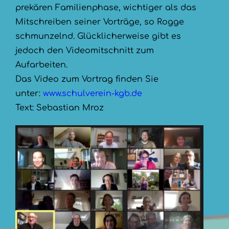
prekären Familienphase, wichtiger als das
Mitschreiben seiner Vorträge, so Rogge
schmunzelnd. Glücklicherweise gibt es
jedoch den Videomitschnitt zum
Aufarbeiten.
Das Video zum Vortrag finden Sie
unter:
www.schulverein-kgb.de
Text: Sebastian Mroz