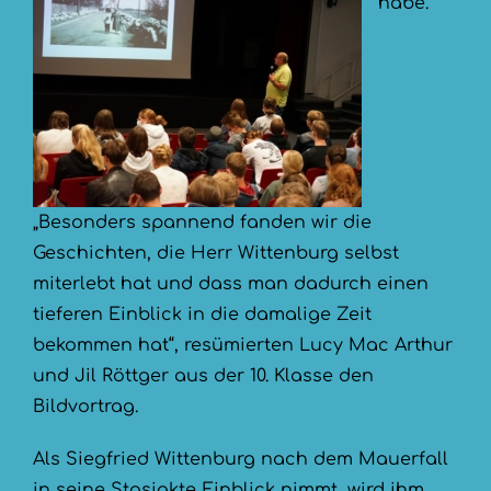
habe.
„Besonders spannend fanden wir die
Geschichten, die Herr Wittenburg selbst
miterlebt hat und dass man dadurch einen
tieferen Einblick in die damalige Zeit
bekommen hat“, resümierten Lucy Mac Arthur
und Jil Röttger aus der 10. Klasse den
Bildvortrag.
Als Siegfried Wittenburg nach dem Mauerfall
in seine Stasiakte Einblick nimmt, wird ihm