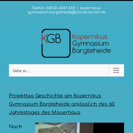
Zum
Telefon: 04532-4047-650
|
kopernikus-
Inhalt
gymnasium.bargteheide@schule.landsh.de
springen
Gehe zu ...
Projekttag Geschichte am Kopernikus
Gymnasium Bargteheide anlässlich des 60.
Jahrestages des Mauerbaus
Nach