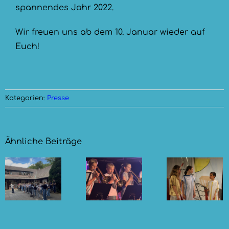
spannendes Jahr 2022.
Wir freuen uns ab dem 10. Januar wieder auf
Euch!
Kategorien:
Presse
Ähnliche Beiträge
Götter,
Mythen
Sommerkonzert
rt
und
der
Musik in
Bläser
der
Kuhle