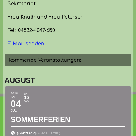
Sekretariat:
Frau Knuth und Frau Petersen
Tel.: 04532-4047-650
E-Mail senden
kommende Veranstaltungen:
AUGUST
2026
SA
SA
15
04
AUG
JUL
SOMMERFERIEN
(Ganztägig)
(GMT+02:00)