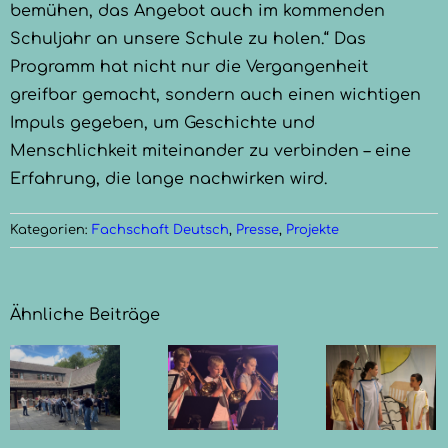
bemühen, das Angebot auch im kommenden
Schuljahr an unsere Schule zu holen.“ Das
Programm hat nicht nur die Vergangenheit
greifbar gemacht, sondern auch einen wichtigen
Impuls gegeben, um Geschichte und
Menschlichkeit miteinander zu verbinden – eine
Erfahrung, die lange nachwirken wird.
Kategorien:
Fachschaft Deutsch
,
Presse
,
Projekte
Ähnliche Beiträge
Götter,
Mythen
Sommerkonzert
rt
und
der
Musik in