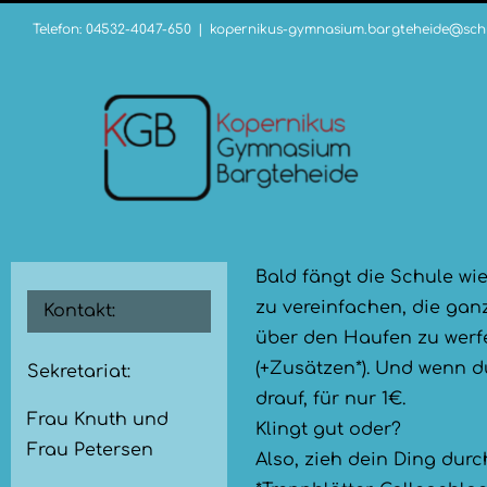
Zum
Telefon: 04532-4047-650
|
kopernikus-gymnasium.bargteheide@schu
Inhalt
springen
Bald fängt die Schule wi
zu vereinfachen, die gan
Kontakt:
über den Haufen zu werfe
(+Zusätzen*). Und wenn d
Sekretariat:
drauf, für nur 1€.
Frau Knuth und
Klingt gut oder?
Frau Petersen
Also, zieh dein Ding durc