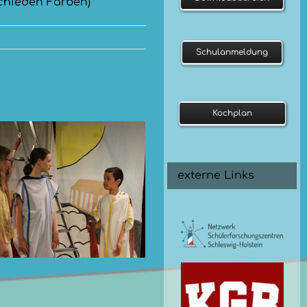
rschieden Farben)
Schulanmeldung
Kochplan
externe Links