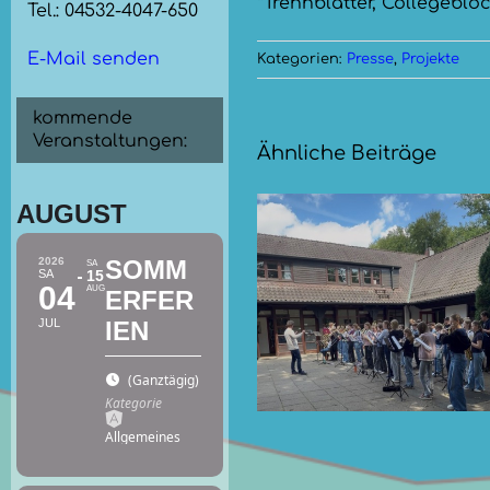
*Trennblätter, Collegebloc
Tel.: 04532-4047-650
E-Mail senden
Kategorien:
Presse
,
Projekte
kommende
Veranstaltungen:
Ähnliche Beiträge
AUGUST
2026
SOMM
SA
SA
15
04
AUG
ERFER
Bläserfahrt
Sommerko
JUL
IEN
2026
der Blä
(Ganztägig)
(GMT+02:00)
Kategorie
Allgemeines