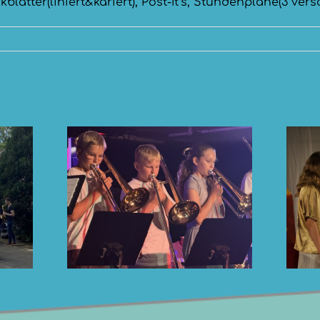
kblätter(liniert&kariert), Post-It’s, Stundenpläne(3 ve
Götter, Mythen
nzert
und Musik in
ser
der Kuhle