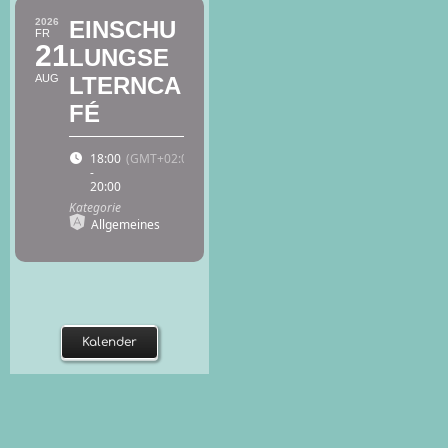
2026
EINSCHU
FR
21
LUNGSE
AUG
LTERNCA
FÉ
18:00
(GMT+02:00)
-
20:00
Kategorie
Allgemeines
Kalender