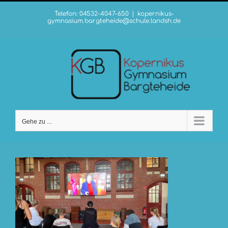
Zum
Telefon: 04532-4047-650
|
kopernikus-
Inhalt
gymnasium.bargteheide@schule.landsh.de
springen
Gehe zu ...