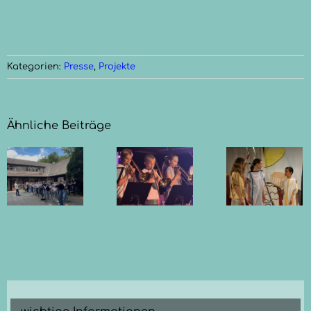
Kategorien:
Presse
,
Projekte
Ähnliche Beiträge
Götter,
Mythen
Sommerkonzert
rt
und
der
Musik in
Bläser
der
Kuhle