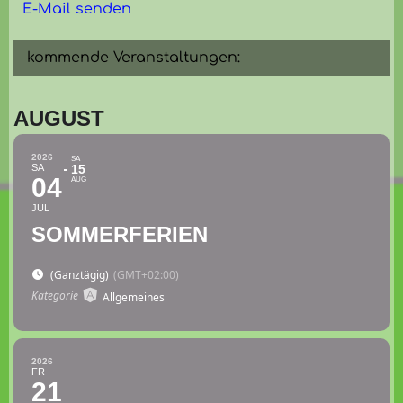
E-Mail senden
kommende Veranstaltungen:
AUGUST
2026
SA
SA
15
04
AUG
JUL
SOMMERFERIEN
(Ganztägig)
(GMT+02:00)
Kategorie
Allgemeines
2026
FR
21