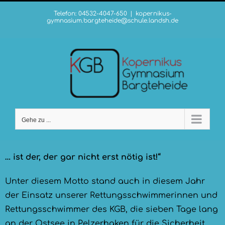
Zum
Telefon: 04532-4047-650
|
kopernikus-
Inhalt
gymnasium.bargteheide@schule.landsh.de
springen
Gehe zu ...
… ist der, der gar nicht erst nötig ist!“
Unter diesem Motto stand auch in diesem Jahr
der Einsatz unserer Rettungsschwimmerinnen und
Rettungsschwimmer des KGB, die sieben Tage lang
an der Ostsee in Pelzerhaken für die Sicherheit