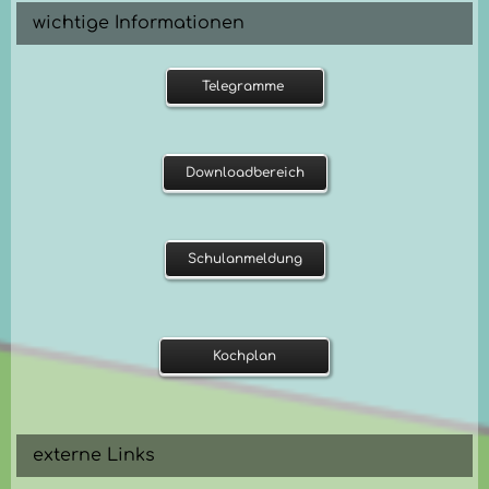
wichtige Informationen
Telegramme
Downloadbereich
Schulanmeldung
Kochplan
externe Links