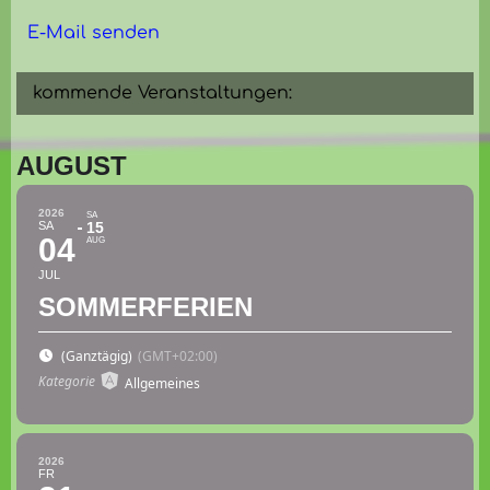
E-Mail senden
kommende Veranstaltungen:
AUGUST
2026
SA
SA
15
04
AUG
JUL
SOMMERFERIEN
(Ganztägig)
(GMT+02:00)
Kategorie
Allgemeines
2026
FR