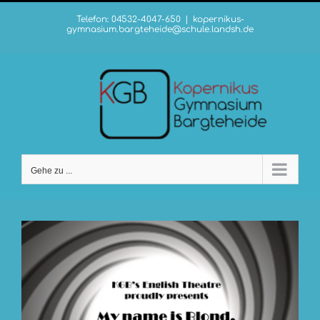
Zum
Telefon: 04532-4047-650
|
kopernikus-
Inhalt
gymnasium.bargteheide@schule.landsh.de
springen
Gehe zu ...