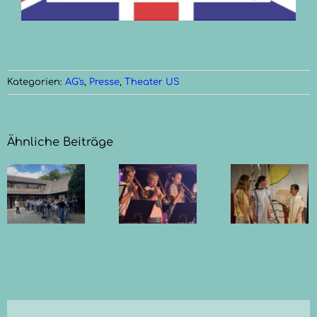
Kategorien:
AG's
,
Presse
,
Theater US
Ähnliche Beiträge
Götter,
Mythen
Sommerkonzert
rt
und
der
Musik in
Bläser
der
Kuhle