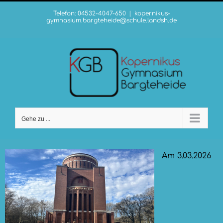
Zum
Telefon: 04532-4047-650
|
kopernikus-
Inhalt
gymnasium.bargteheide@schule.landsh.de
springen
Gehe zu ...
Am 3.03.2026