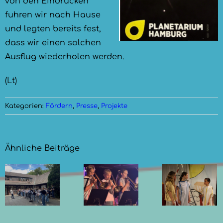
von den Eindrücken
fuhren wir nach Hause
und legten bereits fest,
dass wir einen solchen
Ausflug wiederholen werden.
(Lt)
Kategorien:
Fördern
,
Presse
,
Projekte
Ähnliche Beiträge
Götter,
Mythen
Sommerkonzert
rt
und
der
Musik in
Bläser
der