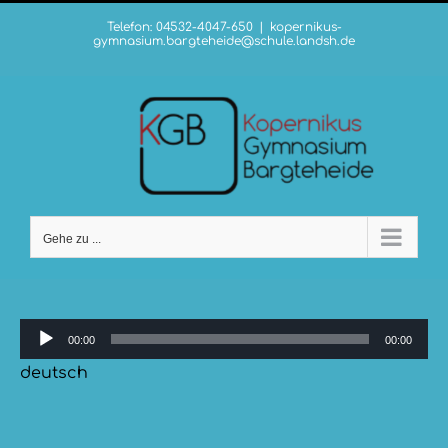
Zum
Telefon: 04532-4047-650
|
kopernikus-
Inhalt
gymnasium.bargteheide@schule.landsh.de
springen
Gehe zu ...
Audio-
00:00
00:00
Player
deutsch