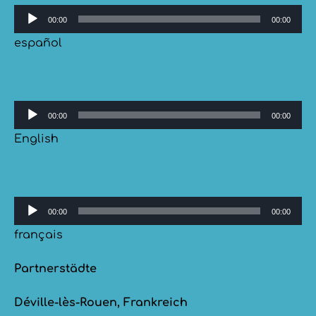
Audio-
00:00
00:00
Player
español
Audio-
00:00
00:00
Player
English
Audio-
00:00
00:00
Player
français
Partnerstädte
Déville-lès-Rouen, Frankreich