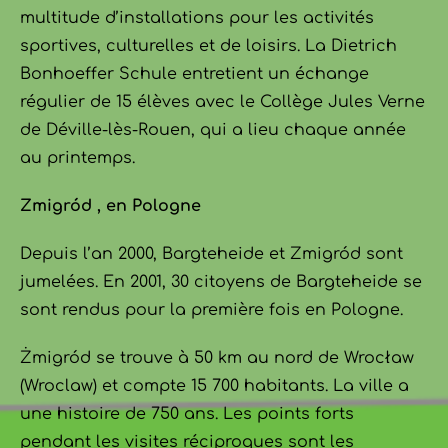
multitude d’installations pour les activités
sportives, culturelles et de loisirs. La Dietrich
Bonhoeffer Schule entretient un échange
régulier de 15 élèves avec le Collège Jules Verne
de Déville-lès-Rouen, qui a lieu chaque année
au printemps.
Zmigród , en Pologne
Depuis l’an 2000, Bargteheide et Zmigród sont
jumelées. En 2001, 30 citoyens de Bargteheide se
sont rendus pour la première fois en Pologne.
Żmigród se trouve à 50 km au nord de Wrocław
(Wroclaw) et compte 15 700 habitants. La ville a
une histoire de 750 ans. Les points forts
pendant les visites réciproques sont les