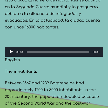
1200 a 3000. El número de habitantes se duplicó
en la Segunda Guerra mundial y la posguerra
debido a la afluencia de refugiados y
evacuados. En la actualidad, la ciudad cuenta
con unos 16300 habitantes.
Audio-
00:00
00:00
Player
English
The inhabitants
Between 1867 and 1939 Bargteheide had
approximately 1200 to 3000 inhabitants. In the
20th century, the population doubled because
of the Second World War and the post-war