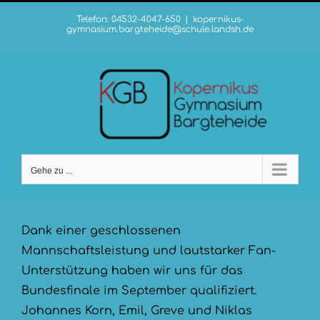
Zum
Telefon: 04532-4047-650
|
kopernikus-
Inhalt
gymnasium.bargteheide@schule.landsh.de
springen
Gehe zu ...
Dank einer geschlossenen
Mannschaftsleistung und lautstarker Fan-
Unterstützung haben wir uns für das
Bundesfinale im September qualifiziert.
Johannes Korn, Emil, Greve und Niklas